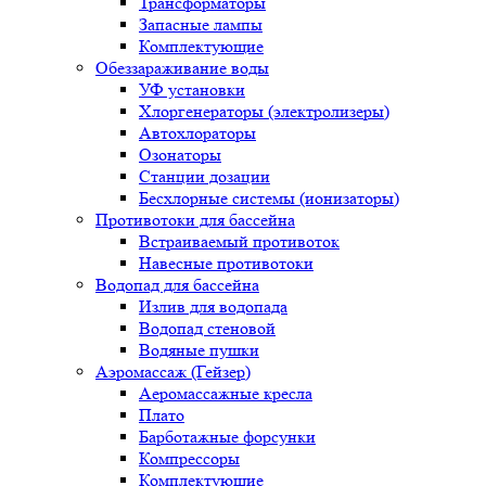
Трансформаторы
Запасные лампы
Комплектующие
Обеззараживание воды
УФ установки
Хлоргенераторы (электролизеры)
Автохлораторы
Озонаторы
Станции дозации
Бесхлорные системы (ионизаторы)
Противотоки для бассейна
Встраиваемый противоток
Навесные противотоки
Водопад для бассейна
Излив для водопада
Водопад стеновой
Водяные пушки
Аэромассаж (Гейзер)
Аеромассажные кресла
Плато
Барботажные форсунки
Компрессоры
Комплектующие