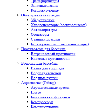
Трансформаторы
Запасные лампы
Комплектующие
Обеззараживание воды
УФ установки
Хлоргенераторы (электролизеры)
Автохлораторы
Озонаторы
Станции дозации
Бесхлорные системы (ионизаторы)
Противотоки для бассейна
Встраиваемый противоток
Навесные противотоки
Водопад для бассейна
Излив для водопада
Водопад стеновой
Водяные пушки
Аэромассаж (Гейзер)
Аеромассажные кресла
Плато
Барботажные форсунки
Компрессоры
Комплектующие