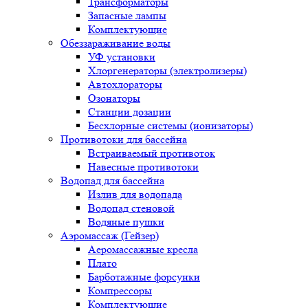
Трансформаторы
Запасные лампы
Комплектующие
Обеззараживание воды
УФ установки
Хлоргенераторы (электролизеры)
Автохлораторы
Озонаторы
Станции дозации
Бесхлорные системы (ионизаторы)
Противотоки для бассейна
Встраиваемый противоток
Навесные противотоки
Водопад для бассейна
Излив для водопада
Водопад стеновой
Водяные пушки
Аэромассаж (Гейзер)
Аеромассажные кресла
Плато
Барботажные форсунки
Компрессоры
Комплектующие