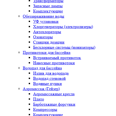
Трансформаторы
Запасные лампы
Комплектующие
Обеззараживание воды
УФ установки
Хлоргенераторы (электролизеры)
Автохлораторы
Озонаторы
Станции дозации
Бесхлорные системы (ионизаторы)
Противотоки для бассейна
Встраиваемый противоток
Навесные противотоки
Водопад для бассейна
Излив для водопада
Водопад стеновой
Водяные пушки
Аэромассаж (Гейзер)
Аеромассажные кресла
Плато
Барботажные форсунки
Компрессоры
Комплектующие