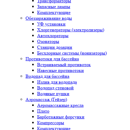
Трансформаторы
Запасные лампы
Комплектующие
Обеззараживание воды
УФ установки
Хлоргенераторы (электролизеры)
Автохлораторы
Озонаторы
Станции дозации
Бесхлорные системы (ионизаторы)
Противотоки для бассейна
Встраиваемый противоток
Навесные противотоки
Водопад для бассейна
Излив для водопада
Водопад стеновой
Водяные пушки
Аэромассаж (Гейзер)
Аеромассажные кресла
Плато
Барботажные форсунки
Компрессоры
Комплектующие