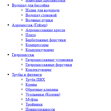
Навесные противотоки
Водопад для бассейна
Излив для водопада
Водопад стеновой
Водяные пушки
Аэромассаж (Гейзер)
Аеромассажные кресла
Плато
Барботажные форсунки
Компрессоры
Комплектующие
Гидромассаж
Гидромассажные установки
Гидромассажные форсунки
Коплектующие
Трубы и фитинги
Труба ПВХ
Краны
Обратные клапаны
Угольники (Колени)
Муфты
Тройники
Принадлежности