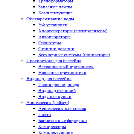
Трансформаторы
Запасные лампы
Комплектующие
Обеззараживание воды
УФ установки
Хлоргенераторы (электролизеры)
Автохлораторы
Озонаторы
Станции дозации
Бесхлорные системы (ионизаторы)
Противотоки для бассейна
Встраиваемый противоток
Навесные противотоки
Водопад для бассейна
Излив для водопада
Водопад стеновой
Водяные пушки
Аэромассаж (Гейзер)
Аеромассажные кресла
Плато
Барботажные форсунки
Компрессоры
Комплектующие