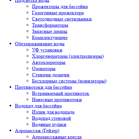
Подсветка воды
Прожекторы для бассейна
Галогенные прожектора
Светодиодные светильники
Трансформаторы
Запасные лампы
Комплектующие
Обеззараживание воды
УФ установки
Хлоргенераторы (электролизеры)
Автохлораторы
Озонаторы
Станции дозации
Бесхлорные системы (ионизаторы)
Противотоки для бассейна
Встраиваемый противоток
Навесные противотоки
Водопад для бассейна
Излив для водопада
Водопад стеновой
Водяные пушки
Аэромассаж (Гейзер)
Аеромассажные кресла