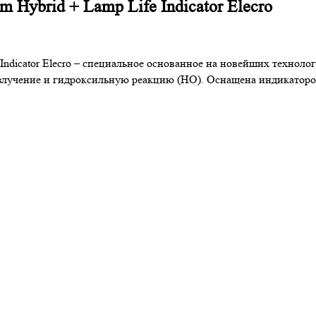
 Hybrid + Lamp Life Indicator Elecro
 Indicator Elecro – специальное основанное на новейших технол
излучение и гидроксильную реакцию (HO). Оснащена индикатор