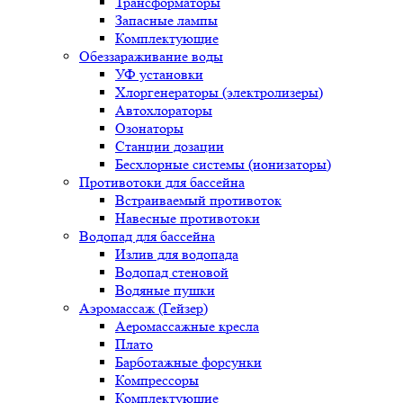
Трансформаторы
Запасные лампы
Комплектующие
Обеззараживание воды
УФ установки
Хлоргенераторы (электролизеры)
Автохлораторы
Озонаторы
Станции дозации
Бесхлорные системы (ионизаторы)
Противотоки для бассейна
Встраиваемый противоток
Навесные противотоки
Водопад для бассейна
Излив для водопада
Водопад стеновой
Водяные пушки
Аэромассаж (Гейзер)
Аеромассажные кресла
Плато
Барботажные форсунки
Компрессоры
Комплектующие