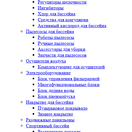
Регуляторы щелочности
Ингибиторы
Хлор для бассейна
Средства для коагуляции
Активный кислород для бассейна
Пылесосы для бассейна
Роботы-пылесосы
Ручные пылесосы
Аксессуары для уборки
Запчасти для пылесосов
Осушители воздуха
Комплектующие для осушителей
Электрооборудование
Блок управления фильтрацией
Многофункциональные блоки
Блок долива воды
Блок пневмопуска
Накрытие для бассейна
Пузырьковое покрывало
Зимнее накрытие
Раздвижные павильоны
Спортивный бассейн
Разделители дорожек