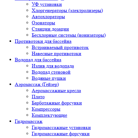
УФ установки
Хлоргенераторы (электролизеры)
Автохлораторы
Озонаторы
Станции дозации
Бесхлорные системы (ионизаторы)
Противотоки для бассейна
Встраиваемый противоток
Навесные противотоки
Водопад для бассейна
Излив для водопада
Водопад стеновой
Водяные пушки
Аэромассаж (Гейзер)
Аеромассажные кресла
Плато
Барботажные форсунки
Компрессоры
Комплектующие
Гидромассаж
Гидромассажные установки
Гидромассажные форсунки