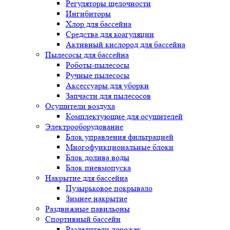
Регуляторы щелочности
Ингибиторы
Хлор для бассейна
Средства для коагуляции
Активный кислород для бассейна
Пылесосы для бассейна
Роботы-пылесосы
Ручные пылесосы
Аксессуары для уборки
Запчасти для пылесосов
Осушители воздуха
Комплектующие для осушителей
Электрооборудование
Блок управления фильтрацией
Многофункциональные блоки
Блок долива воды
Блок пневмопуска
Накрытие для бассейна
Пузырьковое покрывало
Зимнее накрытие
Раздвижные павильоны
Спортивный бассейн
Разделители дорожек