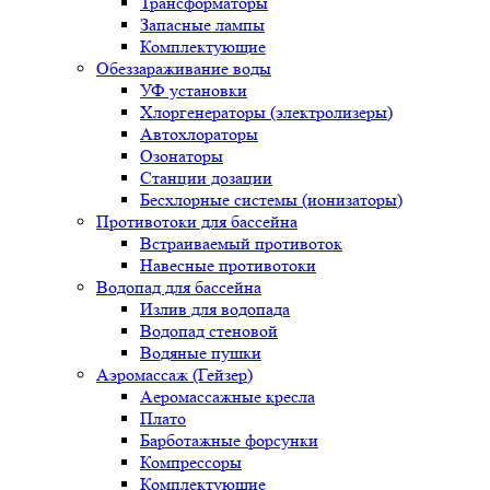
Трансформаторы
Запасные лампы
Комплектующие
Обеззараживание воды
УФ установки
Хлоргенераторы (электролизеры)
Автохлораторы
Озонаторы
Станции дозации
Бесхлорные системы (ионизаторы)
Противотоки для бассейна
Встраиваемый противоток
Навесные противотоки
Водопад для бассейна
Излив для водопада
Водопад стеновой
Водяные пушки
Аэромассаж (Гейзер)
Аеромассажные кресла
Плато
Барботажные форсунки
Компрессоры
Комплектующие