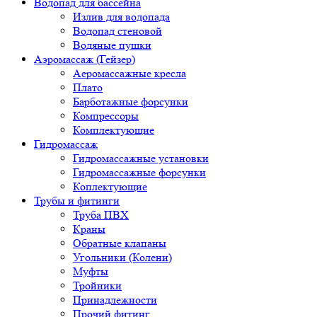
Водопад для бассейна
Излив для водопада
Водопад стеновой
Водяные пушки
Аэромассаж (Гейзер)
Аеромассажные кресла
Плато
Барботажные форсунки
Компрессоры
Комплектующие
Гидромассаж
Гидромассажные установки
Гидромассажные форсунки
Коплектующие
Трубы и фитинги
Труба ПВХ
Краны
Обратные клапаны
Угольники (Колени)
Муфты
Тройники
Принадлежности
Прочий фитинг