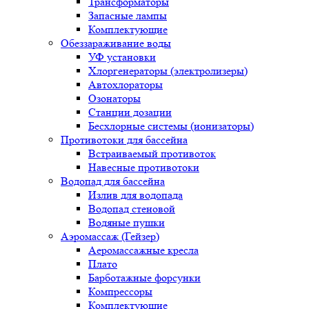
Трансформаторы
Запасные лампы
Комплектующие
Обеззараживание воды
УФ установки
Хлоргенераторы (электролизеры)
Автохлораторы
Озонаторы
Станции дозации
Бесхлорные системы (ионизаторы)
Противотоки для бассейна
Встраиваемый противоток
Навесные противотоки
Водопад для бассейна
Излив для водопада
Водопад стеновой
Водяные пушки
Аэромассаж (Гейзер)
Аеромассажные кресла
Плато
Барботажные форсунки
Компрессоры
Комплектующие