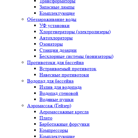
Трансформаторы
Запасные лампы
Комплектующие
Обеззараживание воды
УФ установки
Хлоргенераторы (электролизеры)
Автохлораторы
Озонаторы
Станции дозации
Бесхлорные системы (ионизаторы)
Противотоки для бассейна
Встраиваемый противоток
Навесные противотоки
Водопад для бассейна
Излив для водопада
Водопад стеновой
Водяные пушки
Аэромассаж (Гейзер)
Аеромассажные кресла
Плато
Барботажные форсунки
Компрессоры
Комплектующие