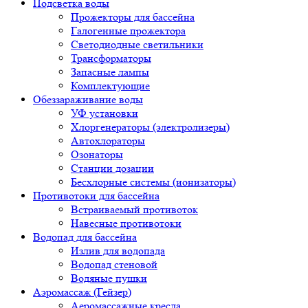
Подсветка воды
Прожекторы для бассейна
Галогенные прожектора
Светодиодные светильники
Трансформаторы
Запасные лампы
Комплектующие
Обеззараживание воды
УФ установки
Хлоргенераторы (электролизеры)
Автохлораторы
Озонаторы
Станции дозации
Бесхлорные системы (ионизаторы)
Противотоки для бассейна
Встраиваемый противоток
Навесные противотоки
Водопад для бассейна
Излив для водопада
Водопад стеновой
Водяные пушки
Аэромассаж (Гейзер)
Аеромассажные кресла