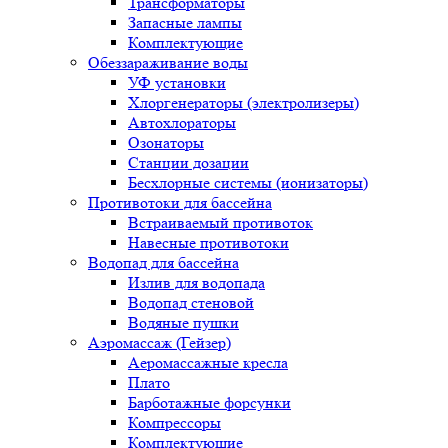
Трансформаторы
Запасные лампы
Комплектующие
Обеззараживание воды
УФ установки
Хлоргенераторы (электролизеры)
Автохлораторы
Озонаторы
Станции дозации
Бесхлорные системы (ионизаторы)
Противотоки для бассейна
Встраиваемый противоток
Навесные противотоки
Водопад для бассейна
Излив для водопада
Водопад стеновой
Водяные пушки
Аэромассаж (Гейзер)
Аеромассажные кресла
Плато
Барботажные форсунки
Компрессоры
Комплектующие