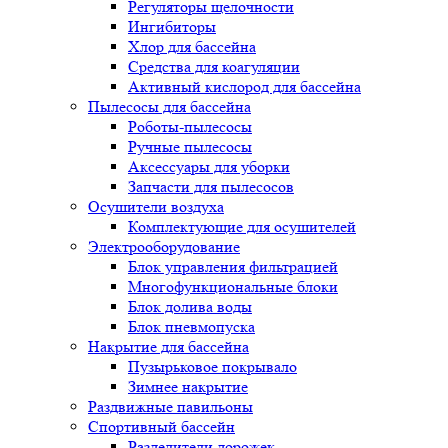
Регуляторы щелочности
Ингибиторы
Хлор для бассейна
Средства для коагуляции
Активный кислород для бассейна
Пылесосы для бассейна
Роботы-пылесосы
Ручные пылесосы
Аксессуары для уборки
Запчасти для пылесосов
Осушители воздуха
Комплектующие для осушителей
Электрооборудование
Блок управления фильтрацией
Многофункциональные блоки
Блок долива воды
Блок пневмопуска
Накрытие для бассейна
Пузырьковое покрывало
Зимнее накрытие
Раздвижные павильоны
Спортивный бассейн
Разделители дорожек