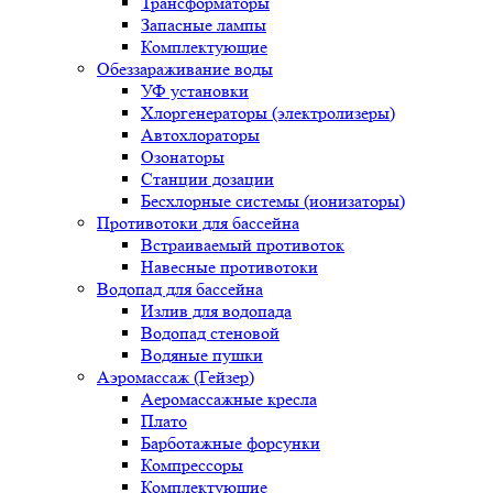
Трансформаторы
Запасные лампы
Комплектующие
Обеззараживание воды
УФ установки
Хлоргенераторы (электролизеры)
Автохлораторы
Озонаторы
Станции дозации
Бесхлорные системы (ионизаторы)
Противотоки для бассейна
Встраиваемый противоток
Навесные противотоки
Водопад для бассейна
Излив для водопада
Водопад стеновой
Водяные пушки
Аэромассаж (Гейзер)
Аеромассажные кресла
Плато
Барботажные форсунки
Компрессоры
Комплектующие