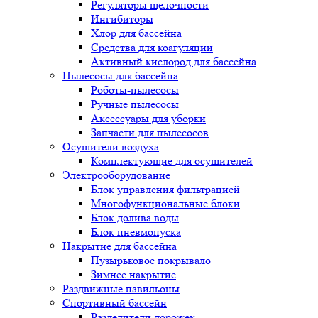
Регуляторы щелочности
Ингибиторы
Хлор для бассейна
Средства для коагуляции
Активный кислород для бассейна
Пылесосы для бассейна
Роботы-пылесосы
Ручные пылесосы
Аксессуары для уборки
Запчасти для пылесосов
Осушители воздуха
Комплектующие для осушителей
Электрооборудование
Блок управления фильтрацией
Многофункциональные блоки
Блок долива воды
Блок пневмопуска
Накрытие для бассейна
Пузырьковое покрывало
Зимнее накрытие
Раздвижные павильоны
Спортивный бассейн
Разделители дорожек