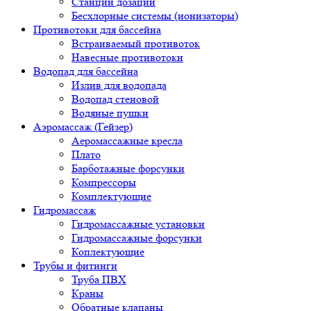
Станции дозации
Бесхлорные системы (ионизаторы)
Противотоки для бассейна
Встраиваемый противоток
Навесные противотоки
Водопад для бассейна
Излив для водопада
Водопад стеновой
Водяные пушки
Аэромассаж (Гейзер)
Аеромассажные кресла
Плато
Барботажные форсунки
Компрессоры
Комплектующие
Гидромассаж
Гидромассажные установки
Гидромассажные форсунки
Коплектующие
Трубы и фитинги
Труба ПВХ
Краны
Обратные клапаны