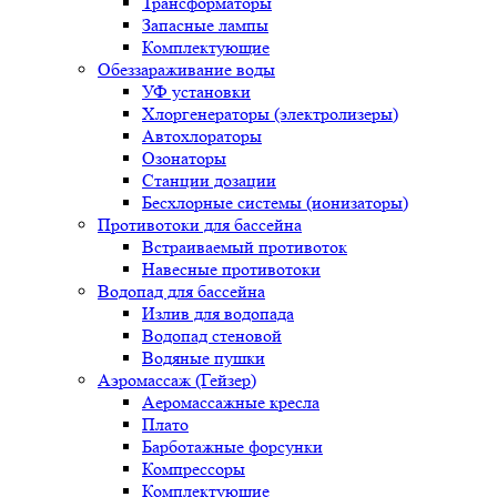
Трансформаторы
Запасные лампы
Комплектующие
Обеззараживание воды
УФ установки
Хлоргенераторы (электролизеры)
Автохлораторы
Озонаторы
Станции дозации
Бесхлорные системы (ионизаторы)
Противотоки для бассейна
Встраиваемый противоток
Навесные противотоки
Водопад для бассейна
Излив для водопада
Водопад стеновой
Водяные пушки
Аэромассаж (Гейзер)
Аеромассажные кресла
Плато
Барботажные форсунки
Компрессоры
Комплектующие