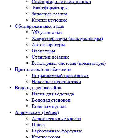
Светодиодные светильники
Трансформаторы
Запасные лампы
Комплектующие
Обеззараживание воды
УФ установки
Хлоргенераторы (электролизеры)
Автохлораторы
Озонаторы
Станции дозации
Бесхлорные системы (ионизаторы)
Противотоки для бассейна
Встраиваемый противоток
Навесные противотоки
Водопад для бассейна
Излив для водопада
Водопад стеновой
Водяные пушки
Аэромассаж (Гейзер)
Аеромассажные кресла
Плато
Барботажные форсунки
Компрессоры