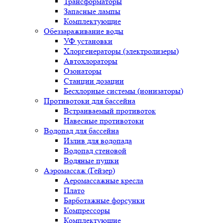
Трансформаторы
Запасные лампы
Комплектующие
Обеззараживание воды
УФ установки
Хлоргенераторы (электролизеры)
Автохлораторы
Озонаторы
Станции дозации
Бесхлорные системы (ионизаторы)
Противотоки для бассейна
Встраиваемый противоток
Навесные противотоки
Водопад для бассейна
Излив для водопада
Водопад стеновой
Водяные пушки
Аэромассаж (Гейзер)
Аеромассажные кресла
Плато
Барботажные форсунки
Компрессоры
Комплектующие