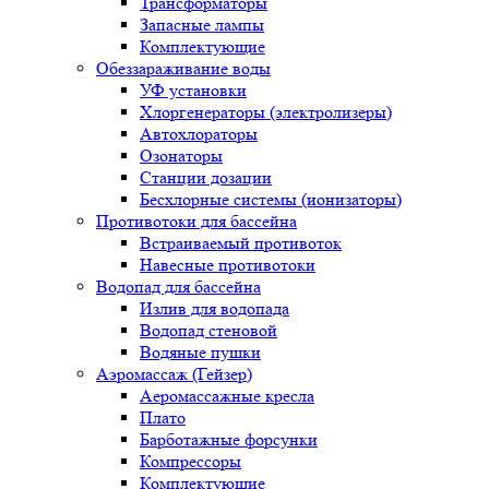
Трансформаторы
Запасные лампы
Комплектующие
Обеззараживание воды
УФ установки
Хлоргенераторы (электролизеры)
Автохлораторы
Озонаторы
Станции дозации
Бесхлорные системы (ионизаторы)
Противотоки для бассейна
Встраиваемый противоток
Навесные противотоки
Водопад для бассейна
Излив для водопада
Водопад стеновой
Водяные пушки
Аэромассаж (Гейзер)
Аеромассажные кресла
Плато
Барботажные форсунки
Компрессоры
Комплектующие