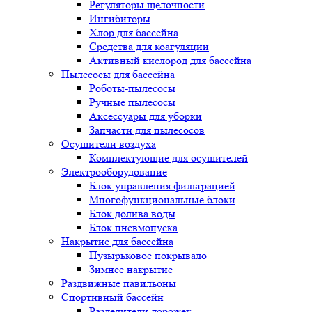
Регуляторы щелочности
Ингибиторы
Хлор для бассейна
Средства для коагуляции
Активный кислород для бассейна
Пылесосы для бассейна
Роботы-пылесосы
Ручные пылесосы
Аксессуары для уборки
Запчасти для пылесосов
Осушители воздуха
Комплектующие для осушителей
Электрооборудование
Блок управления фильтрацией
Многофункциональные блоки
Блок долива воды
Блок пневмопуска
Накрытие для бассейна
Пузырьковое покрывало
Зимнее накрытие
Раздвижные павильоны
Спортивный бассейн
Разделители дорожек