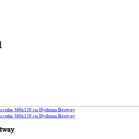
1
tway