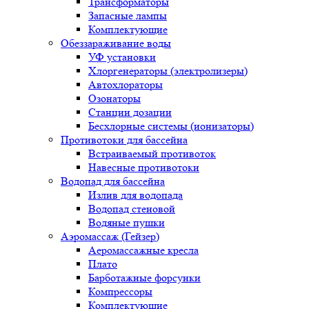
Трансформаторы
Запасные лампы
Комплектующие
Обеззараживание воды
УФ установки
Хлоргенераторы (электролизеры)
Автохлораторы
Озонаторы
Станции дозации
Бесхлорные системы (ионизаторы)
Противотоки для бассейна
Встраиваемый противоток
Навесные противотоки
Водопад для бассейна
Излив для водопада
Водопад стеновой
Водяные пушки
Аэромассаж (Гейзер)
Аеромассажные кресла
Плато
Барботажные форсунки
Компрессоры
Комплектующие