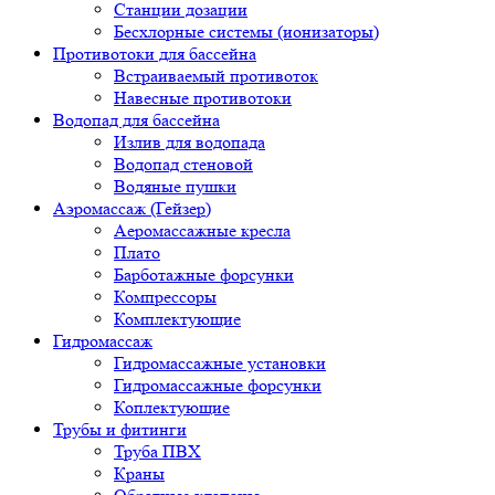
Станции дозации
Бесхлорные системы (ионизаторы)
Противотоки для бассейна
Встраиваемый противоток
Навесные противотоки
Водопад для бассейна
Излив для водопада
Водопад стеновой
Водяные пушки
Аэромассаж (Гейзер)
Аеромассажные кресла
Плато
Барботажные форсунки
Компрессоры
Комплектующие
Гидромассаж
Гидромассажные установки
Гидромассажные форсунки
Коплектующие
Трубы и фитинги
Труба ПВХ
Краны