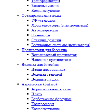
Трансформаторы
Запасные лампы
Комплектующие
Обеззараживание воды
УФ установки
Хлоргенераторы (электролизеры)
Автохлораторы
Озонаторы
Станции дозации
Бесхлорные системы (ионизаторы)
Противотоки для бассейна
Встраиваемый противоток
Навесные противотоки
Водопад для бассейна
Излив для водопада
Водопад стеновой
Водяные пушки
Аэромассаж (Гейзер)
Аеромассажные кресла
Плато
Барботажные форсунки
Компрессоры
Комплектующие