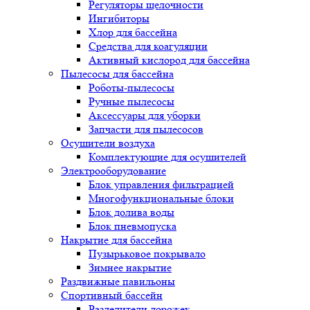
Регуляторы щелочности
Ингибиторы
Хлор для бассейна
Средства для коагуляции
Активный кислород для бассейна
Пылесосы для бассейна
Роботы-пылесосы
Ручные пылесосы
Аксессуары для уборки
Запчасти для пылесосов
Осушители воздуха
Комплектующие для осушителей
Электрооборудование
Блок управления фильтрацией
Многофункциональные блоки
Блок долива воды
Блок пневмопуска
Накрытие для бассейна
Пузырьковое покрывало
Зимнее накрытие
Раздвижные павильоны
Спортивный бассейн
Разделители дорожек