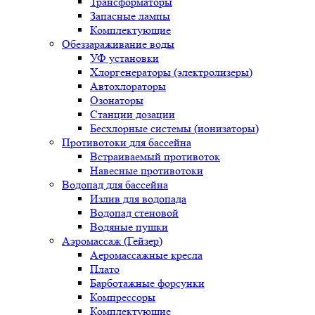
Трансформаторы
Запасные лампы
Комплектующие
Обеззараживание воды
УФ установки
Хлоргенераторы (электролизеры)
Автохлораторы
Озонаторы
Станции дозации
Бесхлорные системы (ионизаторы)
Противотоки для бассейна
Встраиваемый противоток
Навесные противотоки
Водопад для бассейна
Излив для водопада
Водопад стеновой
Водяные пушки
Аэромассаж (Гейзер)
Аеромассажные кресла
Плато
Барботажные форсунки
Компрессоры
Комплектующие