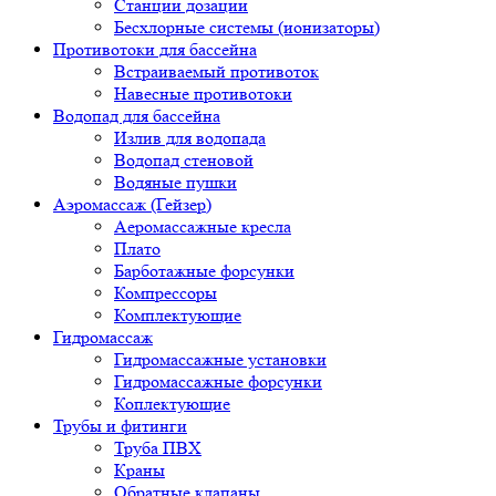
Станции дозации
Бесхлорные системы (ионизаторы)
Противотоки для бассейна
Встраиваемый противоток
Навесные противотоки
Водопад для бассейна
Излив для водопада
Водопад стеновой
Водяные пушки
Аэромассаж (Гейзер)
Аеромассажные кресла
Плато
Барботажные форсунки
Компрессоры
Комплектующие
Гидромассаж
Гидромассажные установки
Гидромассажные форсунки
Коплектующие
Трубы и фитинги
Труба ПВХ
Краны
Обратные клапаны