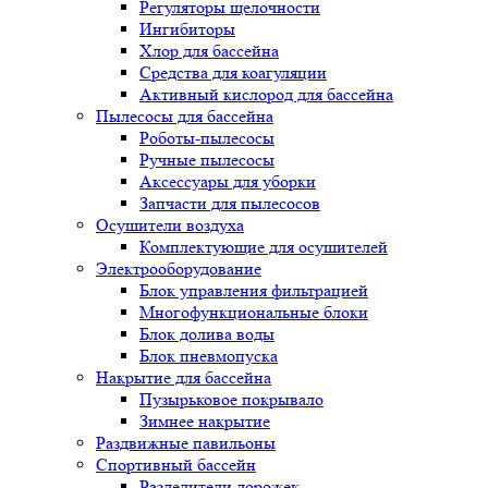
Регуляторы щелочности
Ингибиторы
Хлор для бассейна
Средства для коагуляции
Активный кислород для бассейна
Пылесосы для бассейна
Роботы-пылесосы
Ручные пылесосы
Аксессуары для уборки
Запчасти для пылесосов
Осушители воздуха
Комплектующие для осушителей
Электрооборудование
Блок управления фильтрацией
Многофункциональные блоки
Блок долива воды
Блок пневмопуска
Накрытие для бассейна
Пузырьковое покрывало
Зимнее накрытие
Раздвижные павильоны
Спортивный бассейн
Разделители дорожек