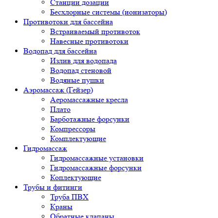
Станции дозации
Бесхлорные системы (ионизаторы)
Противотоки для бассейна
Встраиваемый противоток
Навесные противотоки
Водопад для бассейна
Излив для водопада
Водопад стеновой
Водяные пушки
Аэромассаж (Гейзер)
Аеромассажные кресла
Плато
Барботажные форсунки
Компрессоры
Комплектующие
Гидромассаж
Гидромассажные установки
Гидромассажные форсунки
Коплектующие
Трубы и фитинги
Труба ПВХ
Краны
Обратные клапаны