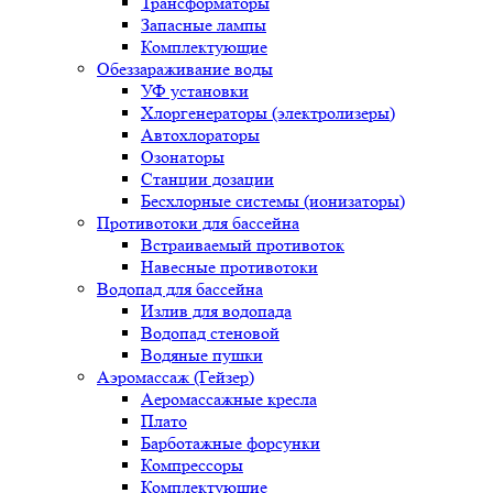
Трансформаторы
Запасные лампы
Комплектующие
Обеззараживание воды
УФ установки
Хлоргенераторы (электролизеры)
Автохлораторы
Озонаторы
Станции дозации
Бесхлорные системы (ионизаторы)
Противотоки для бассейна
Встраиваемый противоток
Навесные противотоки
Водопад для бассейна
Излив для водопада
Водопад стеновой
Водяные пушки
Аэромассаж (Гейзер)
Аеромассажные кресла
Плато
Барботажные форсунки
Компрессоры
Комплектующие