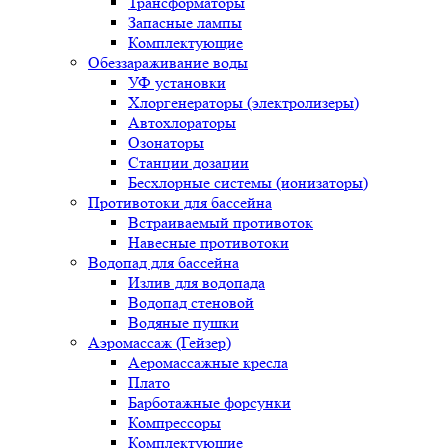
Трансформаторы
Запасные лампы
Комплектующие
Обеззараживание воды
УФ установки
Хлоргенераторы (электролизеры)
Автохлораторы
Озонаторы
Станции дозации
Бесхлорные системы (ионизаторы)
Противотоки для бассейна
Встраиваемый противоток
Навесные противотоки
Водопад для бассейна
Излив для водопада
Водопад стеновой
Водяные пушки
Аэромассаж (Гейзер)
Аеромассажные кресла
Плато
Барботажные форсунки
Компрессоры
Комплектующие