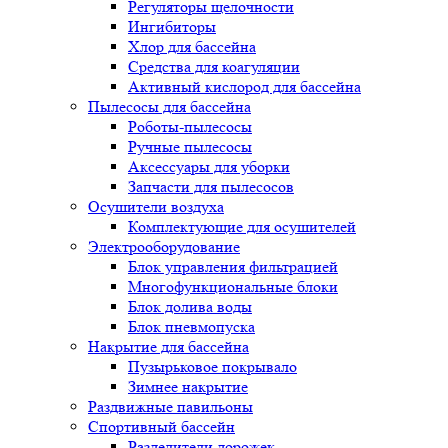
Регуляторы щелочности
Ингибиторы
Хлор для бассейна
Средства для коагуляции
Активный кислород для бассейна
Пылесосы для бассейна
Роботы-пылесосы
Ручные пылесосы
Аксессуары для уборки
Запчасти для пылесосов
Осушители воздуха
Комплектующие для осушителей
Электрооборудование
Блок управления фильтрацией
Многофункциональные блоки
Блок долива воды
Блок пневмопуска
Накрытие для бассейна
Пузырьковое покрывало
Зимнее накрытие
Раздвижные павильоны
Спортивный бассейн
Разделители дорожек