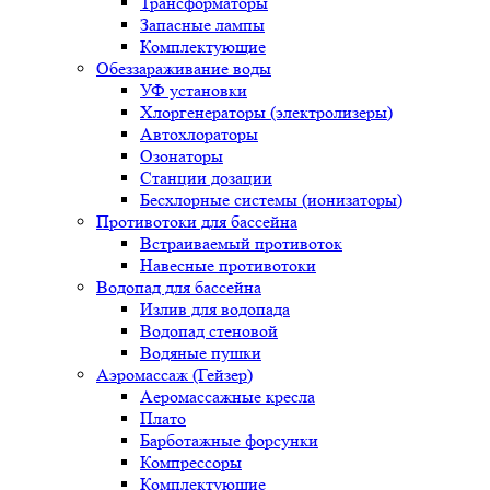
Трансформаторы
Запасные лампы
Комплектующие
Обеззараживание воды
УФ установки
Хлоргенераторы (электролизеры)
Автохлораторы
Озонаторы
Станции дозации
Бесхлорные системы (ионизаторы)
Противотоки для бассейна
Встраиваемый противоток
Навесные противотоки
Водопад для бассейна
Излив для водопада
Водопад стеновой
Водяные пушки
Аэромассаж (Гейзер)
Аеромассажные кресла
Плато
Барботажные форсунки
Компрессоры
Комплектующие