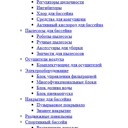
Регуляторы щелочности
Ингибиторы
Хлор для бассейна
Средства для коагуляции
Активный кислород для бассейна
Пылесосы для бассейна
Роботы-пылесосы
Ручные пылесосы
Аксессуары для уборки
Запчасти для пылесосов
Осушители воздуха
Комплектующие для осушителей
Электрооборудование
Блок управления фильтрацией
Многофункциональные блоки
Блок долива воды
Блок пневмопуска
Накрытие для бассейна
Пузырьковое покрывало
Зимнее накрытие
Раздвижные павильоны
Спортивный бассейн
Разделители дорожек