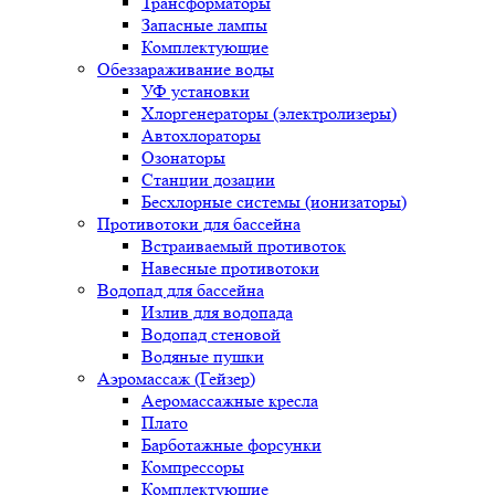
Трансформаторы
Запасные лампы
Комплектующие
Обеззараживание воды
УФ установки
Хлоргенераторы (электролизеры)
Автохлораторы
Озонаторы
Станции дозации
Бесхлорные системы (ионизаторы)
Противотоки для бассейна
Встраиваемый противоток
Навесные противотоки
Водопад для бассейна
Излив для водопада
Водопад стеновой
Водяные пушки
Аэромассаж (Гейзер)
Аеромассажные кресла
Плато
Барботажные форсунки
Компрессоры
Комплектующие