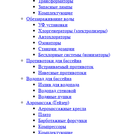
Трансформаторы
Запасные лампы
Комплектующие
Обеззараживание воды
УФ установки
Хлоргенераторы (электролизеры)
Автохлораторы
Озонаторы
Станции дозации
Бесхлорные системы (ионизаторы)
Противотоки для бассейна
Встраиваемый противоток
Навесные противотоки
Водопад для бассейна
Излив для водопада
Водопад стеновой
Водяные пушки
Аэромассаж (Гейзер)
Аеромассажные кресла
Плато
Барботажные форсунки
Компрессоры
Комплектующие