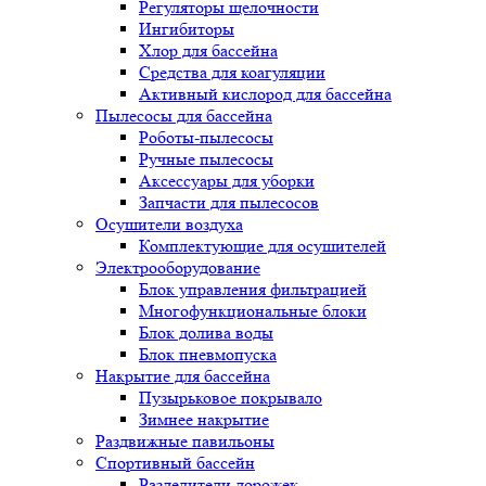
Регуляторы щелочности
Ингибиторы
Хлор для бассейна
Средства для коагуляции
Активный кислород для бассейна
Пылесосы для бассейна
Роботы-пылесосы
Ручные пылесосы
Аксессуары для уборки
Запчасти для пылесосов
Осушители воздуха
Комплектующие для осушителей
Электрооборудование
Блок управления фильтрацией
Многофункциональные блоки
Блок долива воды
Блок пневмопуска
Накрытие для бассейна
Пузырьковое покрывало
Зимнее накрытие
Раздвижные павильоны
Спортивный бассейн
Разделители дорожек