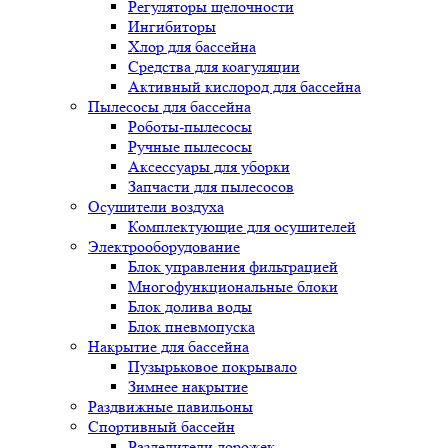
Регуляторы щелочности
Ингибиторы
Хлор для бассейна
Средства для коагуляции
Активный кислород для бассейна
Пылесосы для бассейна
Роботы-пылесосы
Ручные пылесосы
Аксессуары для уборки
Запчасти для пылесосов
Осушители воздуха
Комплектующие для осушителей
Электрооборудование
Блок управления фильтрацией
Многофункциональные блоки
Блок долива воды
Блок пневмопуска
Накрытие для бассейна
Пузырьковое покрывало
Зимнее накрытие
Раздвижные павильоны
Спортивный бассейн
Разделители дорожек