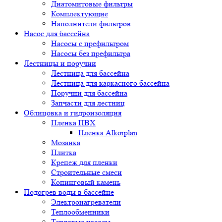
Диатомитовые фильтры
Комплектующие
Наполнители фильтров
Насос для бассейна
Насосы с префильтром
Насосы без префильтра
Лестницы и поручни
Лестница для бассейна
Лестница для каркасного бассейна
Поручни для бассейна
Запчасти для лестниц
Облицовка и гидроизоляция
Пленка ПВХ
Пленка Alkorplan
Мозаика
Плитка
Крепеж для пленки
Строительные смеси
Копинговый камень
Подогрев воды в бассейне
Электронагреватели
Теплообменники
Тепловые насосы