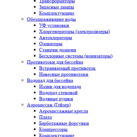
Трансформаторы
Запасные лампы
Комплектующие
Обеззараживание воды
УФ установки
Хлоргенераторы (электролизеры)
Автохлораторы
Озонаторы
Станции дозации
Бесхлорные системы (ионизаторы)
Противотоки для бассейна
Встраиваемый противоток
Навесные противотоки
Водопад для бассейна
Излив для водопада
Водопад стеновой
Водяные пушки
Аэромассаж (Гейзер)
Аеромассажные кресла
Плато
Барботажные форсунки
Компрессоры
Комплектующие