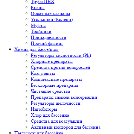
Труба ПВХ
Краны
Обратные клапаны
Угольники (Колени)
Муфты
Тройники
Принадлежности
Прочий фитинг
Химия для бассейнов
Регуляторы кислотности (Ph)
Хлорные препараты
Средства против водорослей
Коагулянты
Комплексные препараты
Бесхлорные препараты
Чистящие средства
Препараты зимней консервации
Регуляторы щелочности
Ингибиторы
Хлор для бассейна
Средства для коагуляции
Активный кислород для бассейна
Пылесосы для бассейна