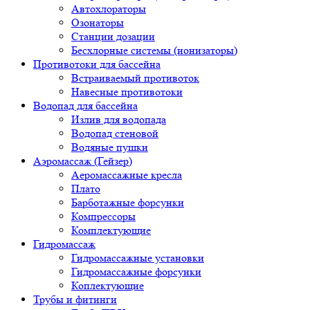
Автохлораторы
Озонаторы
Станции дозации
Бесхлорные системы (ионизаторы)
Противотоки для бассейна
Встраиваемый противоток
Навесные противотоки
Водопад для бассейна
Излив для водопада
Водопад стеновой
Водяные пушки
Аэромассаж (Гейзер)
Аеромассажные кресла
Плато
Барботажные форсунки
Компрессоры
Комплектующие
Гидромассаж
Гидромассажные установки
Гидромассажные форсунки
Коплектующие
Трубы и фитинги