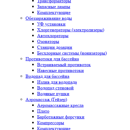
Трансформаторы
Запасные лампы
Комплектующие
Обеззараживание воды
УФ установки
Хлоргенераторы (электролизеры)
Автохлораторы
Озонаторы
Станции дозации
Бесхлорные системы (ионизаторы)
Противотоки для бассейна
Встраиваемый противоток
Навесные противотоки
Водопад для бассейна
Излив для водопада
Водопад стеновой
Водяные пушки
Аэромассаж (Гейзер)
Аеромассажные кресла
Плато
Барботажные форсунки
Компрессоры
Комплектующие