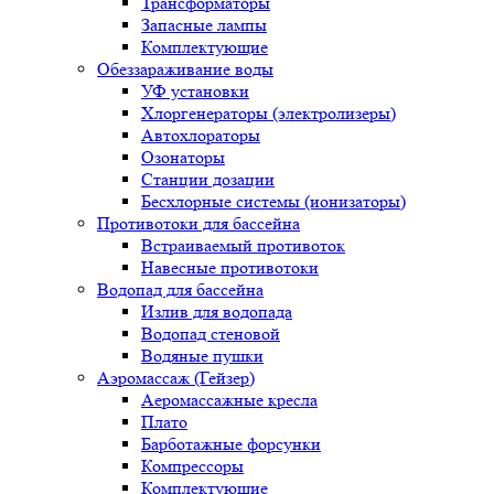
Трансформаторы
Запасные лампы
Комплектующие
Обеззараживание воды
УФ установки
Хлоргенераторы (электролизеры)
Автохлораторы
Озонаторы
Станции дозации
Бесхлорные системы (ионизаторы)
Противотоки для бассейна
Встраиваемый противоток
Навесные противотоки
Водопад для бассейна
Излив для водопада
Водопад стеновой
Водяные пушки
Аэромассаж (Гейзер)
Аеромассажные кресла
Плато
Барботажные форсунки
Компрессоры
Комплектующие