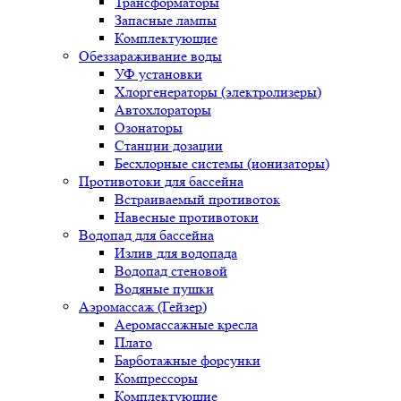
Трансформаторы
Запасные лампы
Комплектующие
Обеззараживание воды
УФ установки
Хлоргенераторы (электролизеры)
Автохлораторы
Озонаторы
Станции дозации
Бесхлорные системы (ионизаторы)
Противотоки для бассейна
Встраиваемый противоток
Навесные противотоки
Водопад для бассейна
Излив для водопада
Водопад стеновой
Водяные пушки
Аэромассаж (Гейзер)
Аеромассажные кресла
Плато
Барботажные форсунки
Компрессоры
Комплектующие