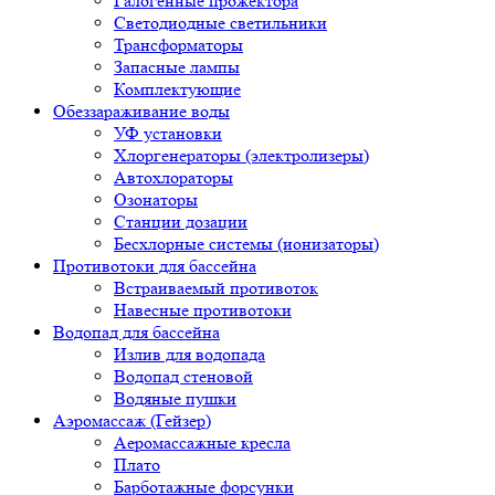
Галогенные прожектора
Светодиодные светильники
Трансформаторы
Запасные лампы
Комплектующие
Обеззараживание воды
УФ установки
Хлоргенераторы (электролизеры)
Автохлораторы
Озонаторы
Станции дозации
Бесхлорные системы (ионизаторы)
Противотоки для бассейна
Встраиваемый противоток
Навесные противотоки
Водопад для бассейна
Излив для водопада
Водопад стеновой
Водяные пушки
Аэромассаж (Гейзер)
Аеромассажные кресла
Плато
Барботажные форсунки