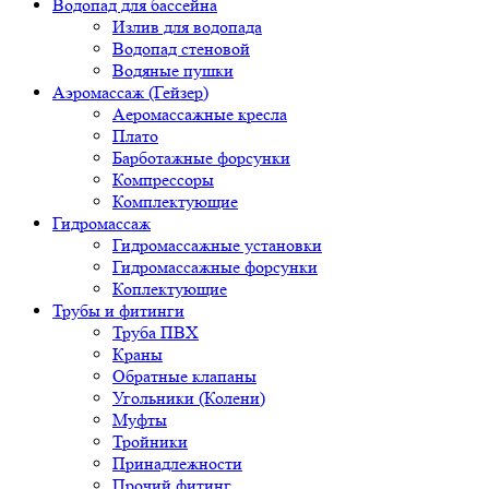
Водопад для бассейна
Излив для водопада
Водопад стеновой
Водяные пушки
Аэромассаж (Гейзер)
Аеромассажные кресла
Плато
Барботажные форсунки
Компрессоры
Комплектующие
Гидромассаж
Гидромассажные установки
Гидромассажные форсунки
Коплектующие
Трубы и фитинги
Труба ПВХ
Краны
Обратные клапаны
Угольники (Колени)
Муфты
Тройники
Принадлежности
Прочий фитинг