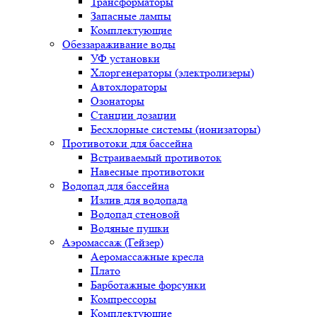
Трансформаторы
Запасные лампы
Комплектующие
Обеззараживание воды
УФ установки
Хлоргенераторы (электролизеры)
Автохлораторы
Озонаторы
Станции дозации
Бесхлорные системы (ионизаторы)
Противотоки для бассейна
Встраиваемый противоток
Навесные противотоки
Водопад для бассейна
Излив для водопада
Водопад стеновой
Водяные пушки
Аэромассаж (Гейзер)
Аеромассажные кресла
Плато
Барботажные форсунки
Компрессоры
Комплектующие