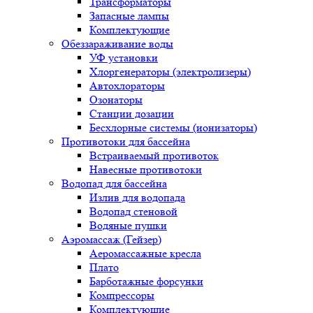
Трансформаторы
Запасные лампы
Комплектующие
Обеззараживание воды
УФ установки
Хлоргенераторы (электролизеры)
Автохлораторы
Озонаторы
Станции дозации
Бесхлорные системы (ионизаторы)
Противотоки для бассейна
Встраиваемый противоток
Навесные противотоки
Водопад для бассейна
Излив для водопада
Водопад стеновой
Водяные пушки
Аэромассаж (Гейзер)
Аеромассажные кресла
Плато
Барботажные форсунки
Компрессоры
Комплектующие