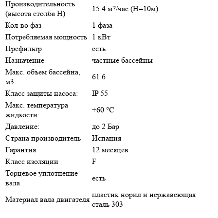
Производительность
15.4 м?/час (H=10м)
(высота столба Н)
Кол-во фаз
1 фаза
Потребляемая мощность
1 кВт
Префильтр
есть
Назначение
частные бассейны
Макс. объем бассейна,
61.6
м3
Класс защиты насоса:
IP 55
Макс. температура
+60 °C
жидкости:
Давление:
до 2 Бар
Страна производитель
Испания
Гарантия
12 месяцев
Класс изоляции
F
Торцевое уплотнение
есть
вала
пластик норил и нержавеющая
Материал вала двигателя
сталь 303