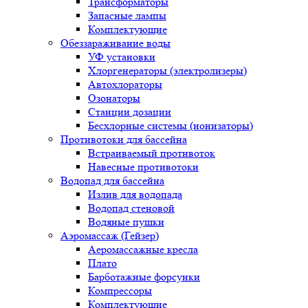
Трансформаторы
Запасные лампы
Комплектующие
Обеззараживание воды
УФ установки
Хлоргенераторы (электролизеры)
Автохлораторы
Озонаторы
Станции дозации
Бесхлорные системы (ионизаторы)
Противотоки для бассейна
Встраиваемый противоток
Навесные противотоки
Водопад для бассейна
Излив для водопада
Водопад стеновой
Водяные пушки
Аэромассаж (Гейзер)
Аеромассажные кресла
Плато
Барботажные форсунки
Компрессоры
Комплектующие