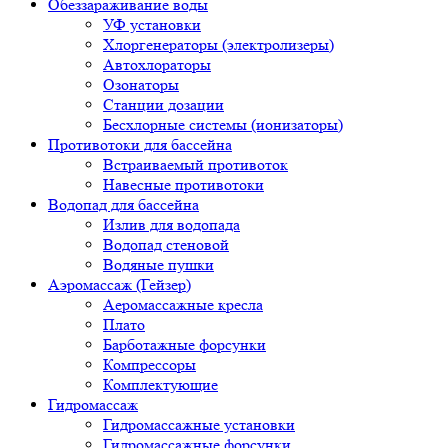
Обеззараживание воды
УФ установки
Хлоргенераторы (электролизеры)
Автохлораторы
Озонаторы
Станции дозации
Бесхлорные системы (ионизаторы)
Противотоки для бассейна
Встраиваемый противоток
Навесные противотоки
Водопад для бассейна
Излив для водопада
Водопад стеновой
Водяные пушки
Аэромассаж (Гейзер)
Аеромассажные кресла
Плато
Барботажные форсунки
Компрессоры
Комплектующие
Гидромассаж
Гидромассажные установки
Гидромассажные форсунки