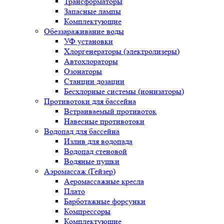
Трансформаторы
Запасные лампы
Комплектующие
Обеззараживание воды
УФ установки
Хлоргенераторы (электролизеры)
Автохлораторы
Озонаторы
Станции дозации
Бесхлорные системы (ионизаторы)
Противотоки для бассейна
Встраиваемый противоток
Навесные противотоки
Водопад для бассейна
Излив для водопада
Водопад стеновой
Водяные пушки
Аэромассаж (Гейзер)
Аеромассажные кресла
Плато
Барботажные форсунки
Компрессоры
Комплектующие