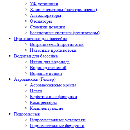
УФ установки
Хлоргенераторы (электролизеры)
Автохлораторы
Озонаторы
Станции дозации
Бесхлорные системы (ионизаторы)
Противотоки для бассейна
Встраиваемый противоток
Навесные противотоки
Водопад для бассейна
Излив для водопада
Водопад стеновой
Водяные пушки
Аэромассаж (Гейзер)
Аеромассажные кресла
Плато
Барботажные форсунки
Компрессоры
Комплектующие
Гидромассаж
Гидромассажные установки
Гидромассажные форсунки