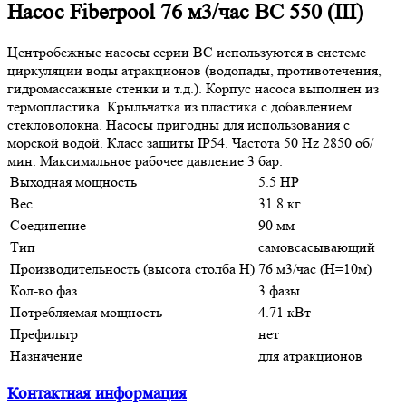
Насос Fiberpool 76 м3/час BC 550 (III)
Центробежные насосы серии BC используются в системе
циркуляции воды атракционов (водопады, противотечения,
гидромассажные стенки и т.д.). Корпус насоса выполнен из
термопластика. Крыльчатка из пластика с добавлением
стекловолокна. Насосы пригодны для использования с
морской водой. Класс защиты IP54. Частота 50 Hz 2850 об/
мин. Максимальное рабочее давление 3 бар.
Выходная мощность
5.5 HP
Вес
31.8 кг
Соединение
90 мм
Тип
самовсасывающий
Производительность (высота столба Н)
76 м3/час (Н=10м)
Кол-во фаз
3 фазы
Потребляемая мощность
4.71 кВт
Префильтр
нет
Назначение
для атракционов
Контактная информация