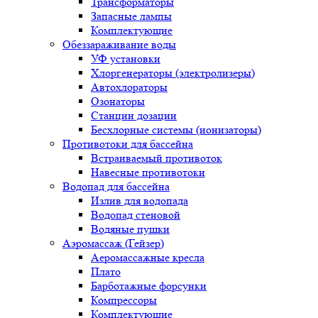
Трансформаторы
Запасные лампы
Комплектующие
Обеззараживание воды
УФ установки
Хлоргенераторы (электролизеры)
Автохлораторы
Озонаторы
Станции дозации
Бесхлорные системы (ионизаторы)
Противотоки для бассейна
Встраиваемый противоток
Навесные противотоки
Водопад для бассейна
Излив для водопада
Водопад стеновой
Водяные пушки
Аэромассаж (Гейзер)
Аеромассажные кресла
Плато
Барботажные форсунки
Компрессоры
Комплектующие