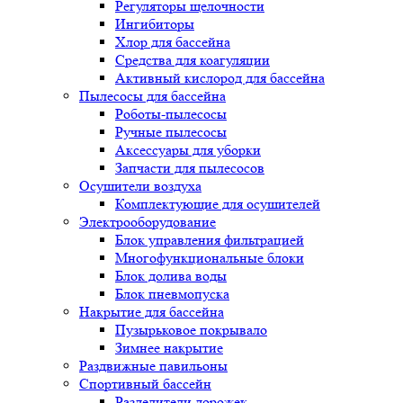
Регуляторы щелочности
Ингибиторы
Хлор для бассейна
Средства для коагуляции
Активный кислород для бассейна
Пылесосы для бассейна
Роботы-пылесосы
Ручные пылесосы
Аксессуары для уборки
Запчасти для пылесосов
Осушители воздуха
Комплектующие для осушителей
Электрооборудование
Блок управления фильтрацией
Многофункциональные блоки
Блок долива воды
Блок пневмопуска
Накрытие для бассейна
Пузырьковое покрывало
Зимнее накрытие
Раздвижные павильоны
Спортивный бассейн
Разделители дорожек