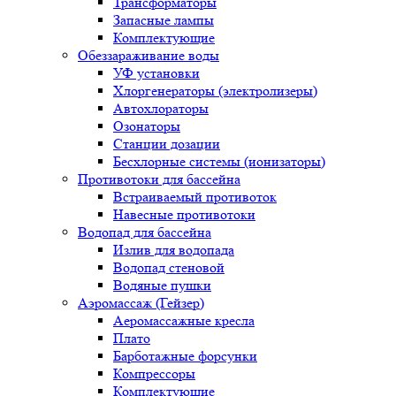
Трансформаторы
Запасные лампы
Комплектующие
Обеззараживание воды
УФ установки
Хлоргенераторы (электролизеры)
Автохлораторы
Озонаторы
Станции дозации
Бесхлорные системы (ионизаторы)
Противотоки для бассейна
Встраиваемый противоток
Навесные противотоки
Водопад для бассейна
Излив для водопада
Водопад стеновой
Водяные пушки
Аэромассаж (Гейзер)
Аеромассажные кресла
Плато
Барботажные форсунки
Компрессоры
Комплектующие