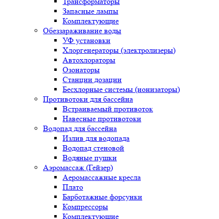
Трансформаторы
Запасные лампы
Комплектующие
Обеззараживание воды
УФ установки
Хлоргенераторы (электролизеры)
Автохлораторы
Озонаторы
Станции дозации
Бесхлорные системы (ионизаторы)
Противотоки для бассейна
Встраиваемый противоток
Навесные противотоки
Водопад для бассейна
Излив для водопада
Водопад стеновой
Водяные пушки
Аэромассаж (Гейзер)
Аеромассажные кресла
Плато
Барботажные форсунки
Компрессоры
Комплектующие