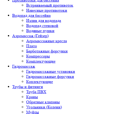
Противотоки для бассейна
Встраиваемый противоток
Навесные противотоки
Водопад для бассейна
Излив для водопада
Водопад стеновой
Водяные пушки
Аэромассаж (Гейзер)
Аеромассажные кресла
Плато
Барботажные форсунки
Компрессоры
Комплектующие
Гидромассаж
Гидромассажные установки
Гидромассажные форсунки
Коплектующие
Трубы и фитинги
Труба ПВХ
Краны
Обратные клапаны
Угольники (Колени)
Муфты