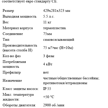
соответствует евро стандарту СЕ.
Размер
429х281х323 мм
Выходная мощность
5.5 л.с.
Вес
11 кг
Материал корпуса
термопластик
Соединение
75мм
Тип
самовсасывающий
Производительность
75 м?/час (H=10м)
(высота столба Н)
Кол-во фаз
3 фазы
Потребляемая
4 кВт
мощность
Префильтр
нет
частные/общественные бассейны;
Назначение
противотоки/аттракционы
Класс защиты насоса:
IP 55
Макс. температура
+50 °C
жидкости:
Обороты двигателя:
2900 об./мин