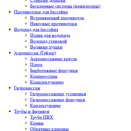
Станции дозации
Бесхлорные системы (ионизаторы)
Противотоки для бассейна
Встраиваемый противоток
Навесные противотоки
Водопад для бассейна
Излив для водопада
Водопад стеновой
Водяные пушки
Аэромассаж (Гейзер)
Аеромассажные кресла
Плато
Барботажные форсунки
Компрессоры
Комплектующие
Гидромассаж
Гидромассажные установки
Гидромассажные форсунки
Коплектующие
Трубы и фитинги
Труба ПВХ
Краны
Обратные клапаны