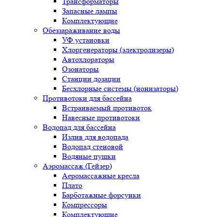
Трансформаторы
Запасные лампы
Комплектующие
Обеззараживание воды
УФ установки
Хлоргенераторы (электролизеры)
Автохлораторы
Озонаторы
Станции дозации
Бесхлорные системы (ионизаторы)
Противотоки для бассейна
Встраиваемый противоток
Навесные противотоки
Водопад для бассейна
Излив для водопада
Водопад стеновой
Водяные пушки
Аэромассаж (Гейзер)
Аеромассажные кресла
Плато
Барботажные форсунки
Компрессоры
Комплектующие