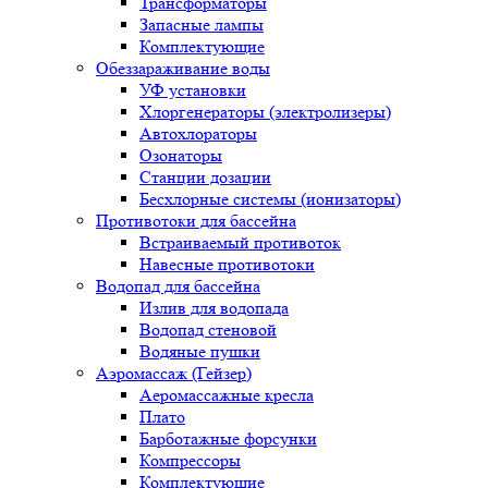
Трансформаторы
Запасные лампы
Комплектующие
Обеззараживание воды
УФ установки
Хлоргенераторы (электролизеры)
Автохлораторы
Озонаторы
Станции дозации
Бесхлорные системы (ионизаторы)
Противотоки для бассейна
Встраиваемый противоток
Навесные противотоки
Водопад для бассейна
Излив для водопада
Водопад стеновой
Водяные пушки
Аэромассаж (Гейзер)
Аеромассажные кресла
Плато
Барботажные форсунки
Компрессоры
Комплектующие