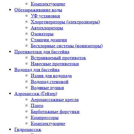
Комплектующие
Обеззараживание воды
УФ установки
Хлоргенераторы (электролизеры)
Автохлораторы
Озонаторы
Станции дозации
Бесхлорные системы (ионизаторы)
Противотоки для бассейна
Встраиваемый противоток
Навесные противотоки
Водопад для бассейна
Излив для водопада
Водопад стеновой
Водяные пушки
Аэромассаж (Гейзер)
Аеромассажные кресла
Плато
Барботажные форсунки
Компрессоры
Комплектующие
Гидромассаж