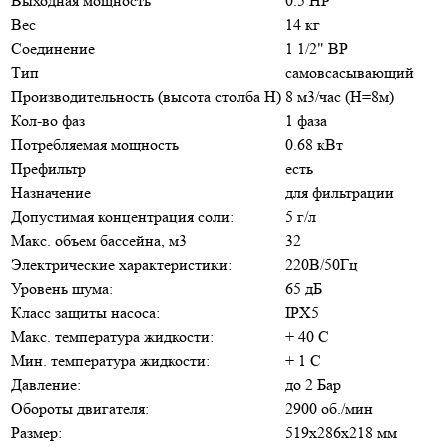
Выходная мощность
0.5 НР
Вес
14 кг
Соединение
1 1/2" ВР
Тип
самовсасывающий
Производительность (высота столба Н)
8 м3/час (Н=8м)
Кол-во фаз
1 фаза
Потребляемая мощность
0.68 кВт
Префильтр
есть
Назначение
для фильтрации
Допустимая концентрация соли:
5 г/л
Макс. объем бассейна, м3
32
Электрические характеристики:
220В/50Гц
Уровень шума:
65 дБ
Класс защиты насоса:
IPX5
Макс. температура жидкости:
+ 40 С
Мин. температура жидкости:
+ 1 С
Давление:
до 2 Бар
Обороты двигателя:
2900 об./мин
Размер:
519х286х218 мм