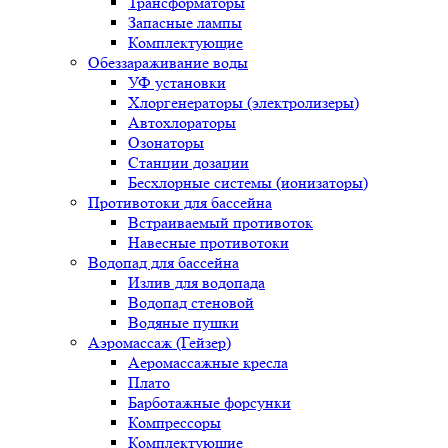
Трансформаторы
Запасные лампы
Комплектующие
Обеззараживание воды
УФ установки
Хлоргенераторы (электролизеры)
Автохлораторы
Озонаторы
Станции дозации
Бесхлорные системы (ионизаторы)
Противотоки для бассейна
Встраиваемый противоток
Навесные противотоки
Водопад для бассейна
Излив для водопада
Водопад стеновой
Водяные пушки
Аэромассаж (Гейзер)
Аеромассажные кресла
Плато
Барботажные форсунки
Компрессоры
Комплектующие