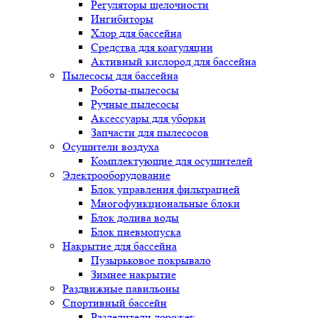
Регуляторы щелочности
Ингибиторы
Хлор для бассейна
Средства для коагуляции
Активный кислород для бассейна
Пылесосы для бассейна
Роботы-пылесосы
Ручные пылесосы
Аксессуары для уборки
Запчасти для пылесосов
Осушители воздуха
Комплектующие для осушителей
Электрооборудование
Блок управления фильтрацией
Многофункциональные блоки
Блок долива воды
Блок пневмопуска
Накрытие для бассейна
Пузырьковое покрывало
Зимнее накрытие
Раздвижные павильоны
Спортивный бассейн
Разделители дорожек