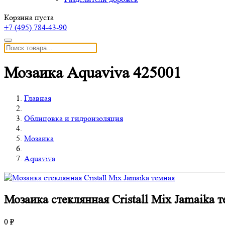
Корзина пуста
+7 (495)
784-43-90
Мозаика Aquaviva 425001
Главная
Облицовка и гидроизоляция
Мозаика
Aquaviva
Мозаика стеклянная Сristall Mix Jamaika 
0 ₽