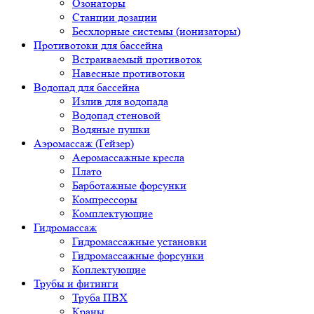
Озонаторы
Станции дозации
Бесхлорные системы (ионизаторы)
Противотоки для бассейна
Встраиваемый противоток
Навесные противотоки
Водопад для бассейна
Излив для водопада
Водопад стеновой
Водяные пушки
Аэромассаж (Гейзер)
Аеромассажные кресла
Плато
Барботажные форсунки
Компрессоры
Комплектующие
Гидромассаж
Гидромассажные установки
Гидромассажные форсунки
Коплектующие
Трубы и фитинги
Труба ПВХ
Краны