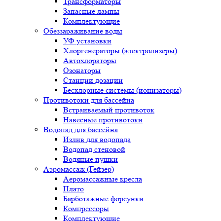
Трансформаторы
Запасные лампы
Комплектующие
Обеззараживание воды
УФ установки
Хлоргенераторы (электролизеры)
Автохлораторы
Озонаторы
Станции дозации
Бесхлорные системы (ионизаторы)
Противотоки для бассейна
Встраиваемый противоток
Навесные противотоки
Водопад для бассейна
Излив для водопада
Водопад стеновой
Водяные пушки
Аэромассаж (Гейзер)
Аеромассажные кресла
Плато
Барботажные форсунки
Компрессоры
Комплектующие