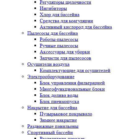
Регуляторы щелочности
Ингибиторы
Хлор для бассейна
Средства для коагуляции
Активный кислород для бассейна
Пылесосы для бассейна
Роботы-пылесосы
Ручные пылесосы
Аксессуары для уборки
Запчасти для пылесосов
Осушители воздуха
Комплектующие для осушителей
Электрооборудование
Блок управления фильтрацией
Многофункциональные блоки
Блок долива воды
Блок пневмопуска
Накрытие для бассейна
Пузырьковое покрывало
Зимнее накрытие
Раздвижные павильоны
Спортивный бассейн
Разделители дорожек