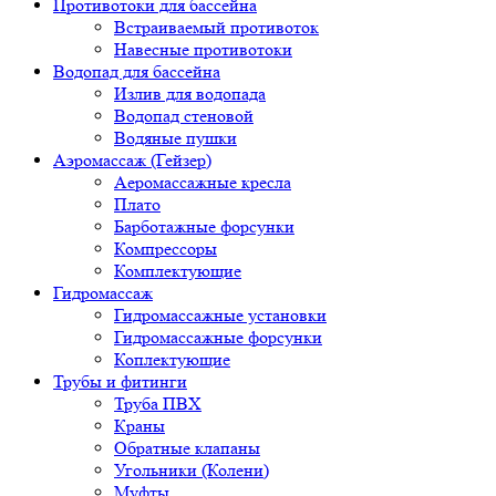
Противотоки для бассейна
Встраиваемый противоток
Навесные противотоки
Водопад для бассейна
Излив для водопада
Водопад стеновой
Водяные пушки
Аэромассаж (Гейзер)
Аеромассажные кресла
Плато
Барботажные форсунки
Компрессоры
Комплектующие
Гидромассаж
Гидромассажные установки
Гидромассажные форсунки
Коплектующие
Трубы и фитинги
Труба ПВХ
Краны
Обратные клапаны
Угольники (Колени)
Муфты