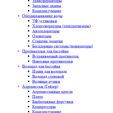
Трансформаторы
Запасные лампы
Комплектующие
Обеззараживание воды
УФ установки
Хлоргенераторы (электролизеры)
Автохлораторы
Озонаторы
Станции дозации
Бесхлорные системы (ионизаторы)
Противотоки для бассейна
Встраиваемый противоток
Навесные противотоки
Водопад для бассейна
Излив для водопада
Водопад стеновой
Водяные пушки
Аэромассаж (Гейзер)
Аеромассажные кресла
Плато
Барботажные форсунки
Компрессоры
Комплектующие