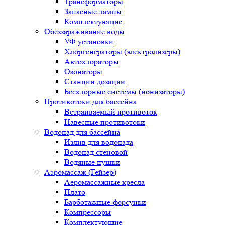
Трансформаторы
Запасные лампы
Комплектующие
Обеззараживание воды
УФ установки
Хлоргенераторы (электролизеры)
Автохлораторы
Озонаторы
Станции дозации
Бесхлорные системы (ионизаторы)
Противотоки для бассейна
Встраиваемый противоток
Навесные противотоки
Водопад для бассейна
Излив для водопада
Водопад стеновой
Водяные пушки
Аэромассаж (Гейзер)
Аеромассажные кресла
Плато
Барботажные форсунки
Компрессоры
Комплектующие