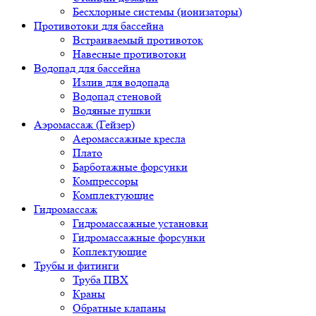
Бесхлорные системы (ионизаторы)
Противотоки для бассейна
Встраиваемый противоток
Навесные противотоки
Водопад для бассейна
Излив для водопада
Водопад стеновой
Водяные пушки
Аэромассаж (Гейзер)
Аеромассажные кресла
Плато
Барботажные форсунки
Компрессоры
Комплектующие
Гидромассаж
Гидромассажные установки
Гидромассажные форсунки
Коплектующие
Трубы и фитинги
Труба ПВХ
Краны
Обратные клапаны