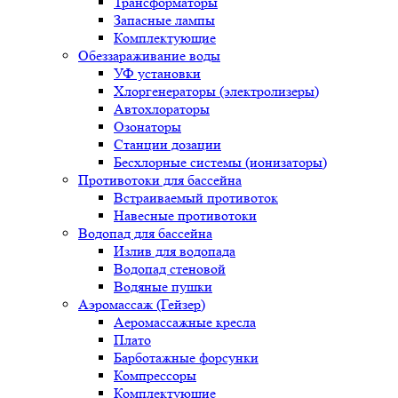
Трансформаторы
Запасные лампы
Комплектующие
Обеззараживание воды
УФ установки
Хлоргенераторы (электролизеры)
Автохлораторы
Озонаторы
Станции дозации
Бесхлорные системы (ионизаторы)
Противотоки для бассейна
Встраиваемый противоток
Навесные противотоки
Водопад для бассейна
Излив для водопада
Водопад стеновой
Водяные пушки
Аэромассаж (Гейзер)
Аеромассажные кресла
Плато
Барботажные форсунки
Компрессоры
Комплектующие