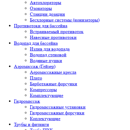
Автохлораторы
Озонаторы
Станции дозации
Бесхлорные системы (ионизаторы)
Противотоки для бассейна
Встраиваемый противоток
Навесные противотоки
Водопад для бассейна
Излив для водопада
Водопад стеновой
Водяные пушки
Аэромассаж (Гейзер)
Аеромассажные кресла
Плато
Барботажные форсунки
Компрессоры
Комплектующие
Гидромассаж
Гидромассажные установки
Гидромассажные форсунки
Коплектующие
Трубы и фитинги