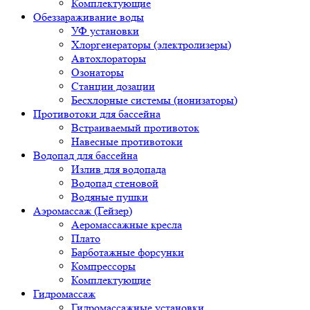
Комплектующие
Обеззараживание воды
УФ установки
Хлоргенераторы (электролизеры)
Автохлораторы
Озонаторы
Станции дозации
Бесхлорные системы (ионизаторы)
Противотоки для бассейна
Встраиваемый противоток
Навесные противотоки
Водопад для бассейна
Излив для водопада
Водопад стеновой
Водяные пушки
Аэромассаж (Гейзер)
Аеромассажные кресла
Плато
Барботажные форсунки
Компрессоры
Комплектующие
Гидромассаж
Гидромассажные установки