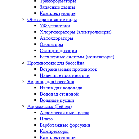
Трансформаторы
Запасные лампы
Комплектующие
Обеззараживание воды
УФ установки
Хлоргенераторы (электролизеры)
Автохлораторы
Озонаторы
Станции дозации
Бесхлорные системы (ионизаторы)
Противотоки для бассейна
Встраиваемый противоток
Навесные противотоки
Водопад для бассейна
Излив для водопада
Водопад стеновой
Водяные пушки
Аэромассаж (Гейзер)
Аеромассажные кресла
Плато
Барботажные форсунки
Компрессоры
Комплектующие