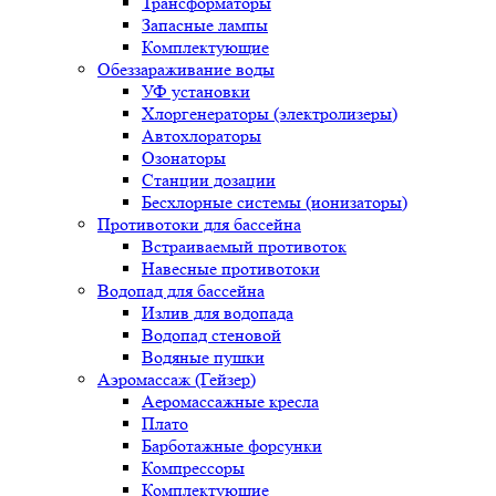
Трансформаторы
Запасные лампы
Комплектующие
Обеззараживание воды
УФ установки
Хлоргенераторы (электролизеры)
Автохлораторы
Озонаторы
Станции дозации
Бесхлорные системы (ионизаторы)
Противотоки для бассейна
Встраиваемый противоток
Навесные противотоки
Водопад для бассейна
Излив для водопада
Водопад стеновой
Водяные пушки
Аэромассаж (Гейзер)
Аеромассажные кресла
Плато
Барботажные форсунки
Компрессоры
Комплектующие