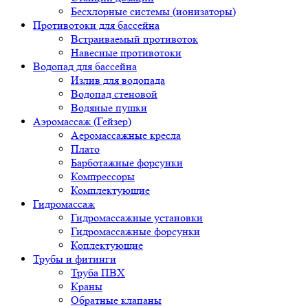
Бесхлорные системы (ионизаторы)
Противотоки для бассейна
Встраиваемый противоток
Навесные противотоки
Водопад для бассейна
Излив для водопада
Водопад стеновой
Водяные пушки
Аэромассаж (Гейзер)
Аеромассажные кресла
Плато
Барботажные форсунки
Компрессоры
Комплектующие
Гидромассаж
Гидромассажные установки
Гидромассажные форсунки
Коплектующие
Трубы и фитинги
Труба ПВХ
Краны
Обратные клапаны