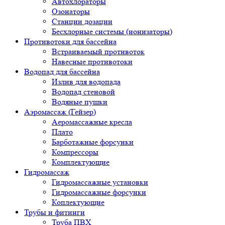
Автохлораторы
Озонаторы
Станции дозации
Бесхлорные системы (ионизаторы)
Противотоки для бассейна
Встраиваемый противоток
Навесные противотоки
Водопад для бассейна
Излив для водопада
Водопад стеновой
Водяные пушки
Аэромассаж (Гейзер)
Аеромассажные кресла
Плато
Барботажные форсунки
Компрессоры
Комплектующие
Гидромассаж
Гидромассажные установки
Гидромассажные форсунки
Коплектующие
Трубы и фитинги
Труба ПВХ