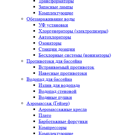
Трансформаторы
Запасные лампы
Комплектующие
Обеззараживание воды
УФ установки
Хлоргенераторы (электролизеры)
Автохлораторы
Озонаторы
Станции дозации
Бесхлорные системы (ионизаторы)
Противотоки для бассейна
Встраиваемый противоток
Навесные противотоки
Водопад для бассейна
Излив для водопада
Водопад стеновой
Водяные пушки
Аэромассаж (Гейзер)
Аеромассажные кресла
Плато
Барботажные форсунки
Компрессоры
Комплектующие