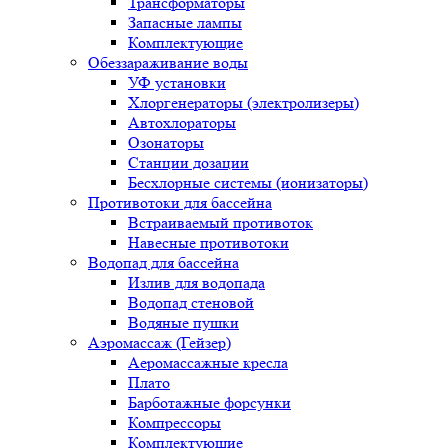
Трансформаторы
Запасные лампы
Комплектующие
Обеззараживание воды
УФ установки
Хлоргенераторы (электролизеры)
Автохлораторы
Озонаторы
Станции дозации
Бесхлорные системы (ионизаторы)
Противотоки для бассейна
Встраиваемый противоток
Навесные противотоки
Водопад для бассейна
Излив для водопада
Водопад стеновой
Водяные пушки
Аэромассаж (Гейзер)
Аеромассажные кресла
Плато
Барботажные форсунки
Компрессоры
Комплектующие