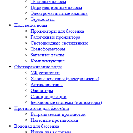
Тепловые насосы
Циркуляционные насосы
Электромагнитные клапана
Термостаты
Подсветка воды
Прожекторы для бассейна
Галогенные прожектора
Светодиодные светильники
Трансформаторы
Запасные лампы
Комплектующие
Обеззараживание воды
УФ установки
Хлоргенераторы (электролизеры)
Автохлораторы
Озонаторы
Станции дозации
Бесхлорные системы (ионизаторы)
Противотоки для бассейна
Встраиваемый противоток
Навесные противотоки
Водопад для бассейна
Излив для водопада