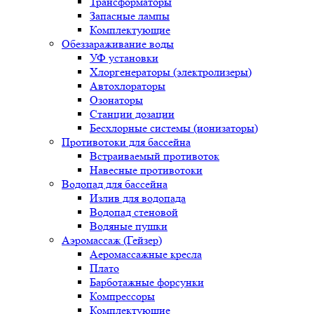
Трансформаторы
Запасные лампы
Комплектующие
Обеззараживание воды
УФ установки
Хлоргенераторы (электролизеры)
Автохлораторы
Озонаторы
Станции дозации
Бесхлорные системы (ионизаторы)
Противотоки для бассейна
Встраиваемый противоток
Навесные противотоки
Водопад для бассейна
Излив для водопада
Водопад стеновой
Водяные пушки
Аэромассаж (Гейзер)
Аеромассажные кресла
Плато
Барботажные форсунки
Компрессоры
Комплектующие