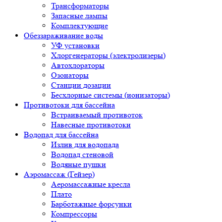
Трансформаторы
Запасные лампы
Комплектующие
Обеззараживание воды
УФ установки
Хлоргенераторы (электролизеры)
Автохлораторы
Озонаторы
Станции дозации
Бесхлорные системы (ионизаторы)
Противотоки для бассейна
Встраиваемый противоток
Навесные противотоки
Водопад для бассейна
Излив для водопада
Водопад стеновой
Водяные пушки
Аэромассаж (Гейзер)
Аеромассажные кресла
Плато
Барботажные форсунки
Компрессоры