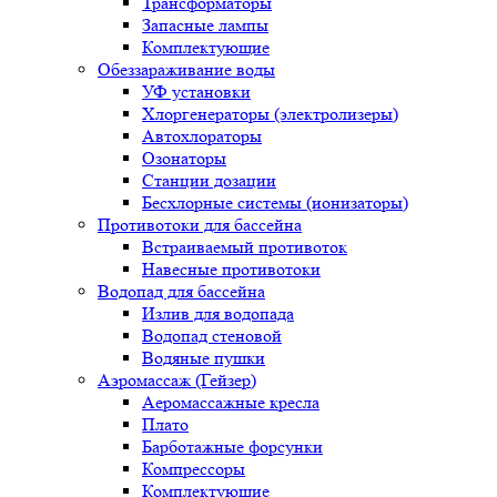
Трансформаторы
Запасные лампы
Комплектующие
Обеззараживание воды
УФ установки
Хлоргенераторы (электролизеры)
Автохлораторы
Озонаторы
Станции дозации
Бесхлорные системы (ионизаторы)
Противотоки для бассейна
Встраиваемый противоток
Навесные противотоки
Водопад для бассейна
Излив для водопада
Водопад стеновой
Водяные пушки
Аэромассаж (Гейзер)
Аеромассажные кресла
Плато
Барботажные форсунки
Компрессоры
Комплектующие