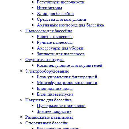
Регуляторы щелочности
Ингибиторы
Хлор для бассейна
Средства для коагуляции
Активный кислород для бассейна
Пылесосы для бассейна
Роботы-пылесосы
Ручные пылесосы
Аксессуары для уборки
Запчасти для пылесосов
Осушители воздуха
Комплектующие для осушителей
Электрооборудование
Блок управления фильтрацией
Многофункциональные блоки
Блок долива воды
Блок пневмопуска
Накрытие для бассейна
Пузырьковое покрывало
Зимнее накрытие
Раздвижные павильоны
Спортивный бассейн
Разделители дорожек