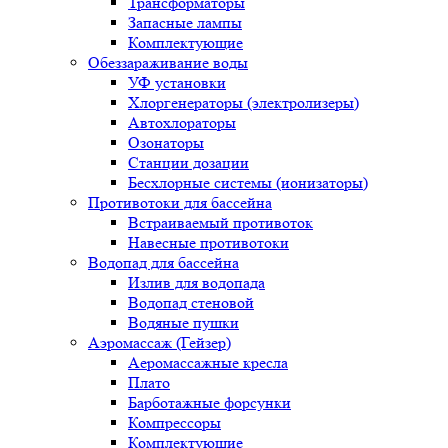
Трансформаторы
Запасные лампы
Комплектующие
Обеззараживание воды
УФ установки
Хлоргенераторы (электролизеры)
Автохлораторы
Озонаторы
Станции дозации
Бесхлорные системы (ионизаторы)
Противотоки для бассейна
Встраиваемый противоток
Навесные противотоки
Водопад для бассейна
Излив для водопада
Водопад стеновой
Водяные пушки
Аэромассаж (Гейзер)
Аеромассажные кресла
Плато
Барботажные форсунки
Компрессоры
Комплектующие